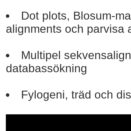
Dot plots, Blosum-mat
alignments och parvisa 
Multipel sekvensalig
databassökning
Fylogeni, träd och d