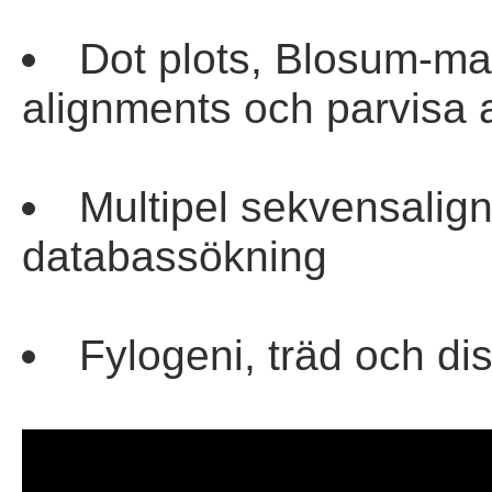
Dot plots, Blosum-mat
alignments och parvisa 
Multipel sekvensalig
databassökning
Fylogeni, träd och d